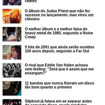
celeiro
O álbum do Judas Priest que não fez
sucesso no lançamento, mas virou um
clássico
O melhor álbum e a melhor faixa do
heavy metal de 1980, segundo a Noise
Creep
5 hits de 2001 que ainda serão ouvidos
100 anos depois, segundo a Far Out
O rival que Eddie Van Halen achava
sem feeling: "Será que é assim que me
enxergam?"
11 bandas que nunca fizeram um disco
tão bom quanto o primeiro
Slipknot já falava em se separar antes
do segundo disco, revela produtor